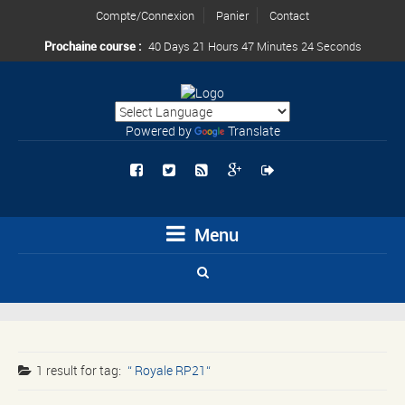
Compte/Connexion
Panier
Contact
Prochaine course :
40 Days 21 Hours 47 Minutes 24 Seconds
Powered by
Translate
Menu
1 result for
tag:
Royale RP21