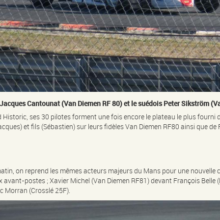
Jacques Cantounat (Van Diemen RF 80) et le suédois Peter Sikström (
istoric, ses 30 pilotes forment une fois encore le plateau le plus fourni d
cques) et fils (Sébastien) sur leurs fidèles Van Diemen RF80 ainsi que de
 matin, on reprend les mêmes acteurs majeurs du Mans pour une nouvelle 
x avant-postes ; Xavier Michel (Van Diemen RF81) devant François Belle (
c Morran (Crosslé 25F).