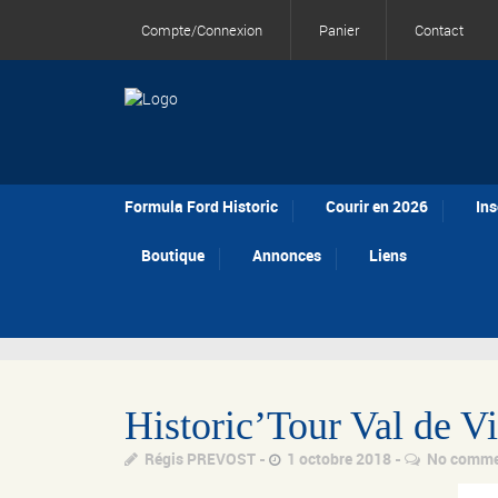
Compte/Connexion
Panier
Contact
Formula Ford Historic
Courir en 2026
Ins
Boutique
Annonces
Liens
Historic’Tour Val de Vi
Régis PREVOST
1 octobre 2018
No comme