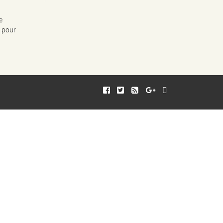
e
n pour