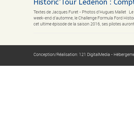
Historic’Tour Ledenon : Comp
Textes de Jacques Furet - Photos d'Hugues Mallet 
week-end d’automne, le Challenge Formula Ford Historic
cet ultime épisode de la saison 2016, ses pilotes auront 
Conception/Réalisation: 121 DigitalMedia - Hébergem