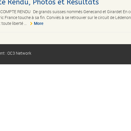
te Rendu, Photos et Résultats
Le COMPTE RENDU De grands suisses nommés Genecand et Girardet En c
 France touche à sa fin. Conviés à se retrouver sur le circuit de Lédeno
toute liberté ...
More
ent : OC3 Network