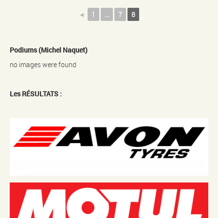
◄
1
...
7
8
Podiums (Michel Naquet)
no images were found
Les RÉSULTATS :