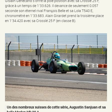
Gislain Genecand s’offre la pole position avec sa Crosslé 25 F,
grâce à un temps de 1’33.626. Il devance de seulement 0.057
seconde son éternel rival François Belle et sa Lola T540 E,
chronométré en 1’33.683. Alain Girardet prend la troisième place
en 1’34.420 avec sa Crosslé 25 F (en classe B).
Un des nombreux suisses de cette série, Augustin Sanjuan et sa