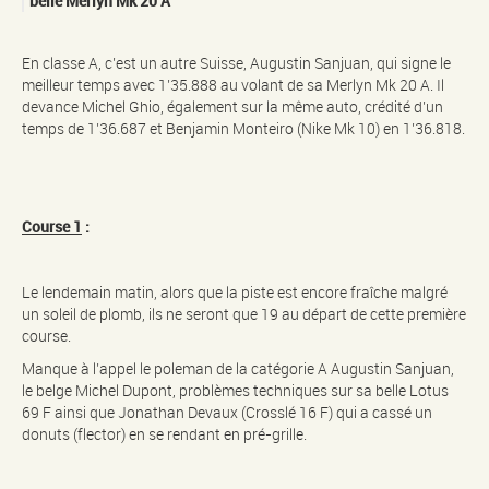
belle Merlyn Mk 20 A
En classe A, c’est un autre Suisse, Augustin Sanjuan, qui signe le
meilleur temps avec 1’35.888 au volant de sa Merlyn Mk 20 A. Il
devance Michel Ghio, également sur la même auto, crédité d’un
temps de 1’36.687 et Benjamin Monteiro (Nike Mk 10) en 1’36.818.
Course 1
:
Le lendemain matin, alors que la piste est encore fraîche malgré
un soleil de plomb, ils ne seront que 19 au départ de cette première
course.
Manque à l’appel le poleman de la catégorie A Augustin Sanjuan,
le belge Michel Dupont, problèmes techniques sur sa belle Lotus
69 F ainsi que Jonathan Devaux (Crosslé 16 F) qui a cassé un
donuts (flector) en se rendant en pré-grille.