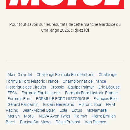
Pour tout savoir sur les résultats de cette manche Gardoise du
Challenge 2025, cliquez
ICI
Alain Girardet
Challenge Formula Ford Historic
Challenge
Formula Ford Historic France
Championnat de France
Historique des Circuits
Crossle
Equipe Palmyr
Eric Lécluse
FFSA
Formula Ford Historic
Formula Ford Historic France
Formule Ford
FORMULE FORD HISTORIQUE
François Belle
Gérard Pargamin
Gislain Genecand
Historic Tour
HVM
Racing
Jean-Michel Ogier
Lola
Lotus
McNamara
Merlyn
Motul
NOVA Avon Tyres
Palmyr
Pierre Emilien
Baert
Racing Car Mews
Régis Prévost
Van Diemen