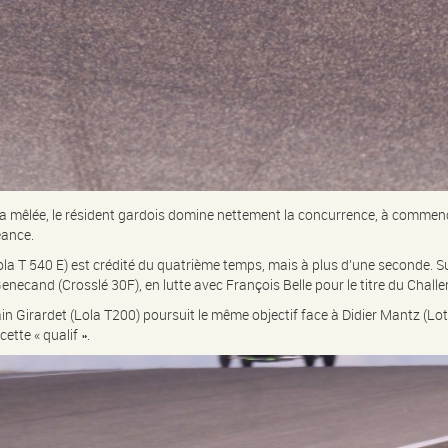
a mêlée, le résident gardois domine nettement la concurrence, à commencer
éance.
 (Lola T 540 E) est crédité du quatrième temps, mais à plus d’une seconde.
necand (Crosslé 30F), en lutte avec François Belle pour le titre du Challe
in Girardet (Lola T200) poursuit le même objectif face à Didier Mantz (Lotu
cette « qualif ».