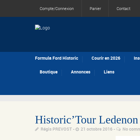
Compte/Connexion
Panier
Contact
Formula Ford Historic
Courir en 2026
Ins
Boutique
Annonces
Liens
Historic’Tour Ledenon 
Régis PREVOST
21 octobre 2016
No comm