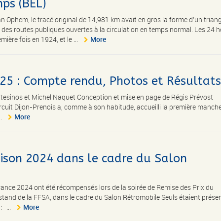
ps (BEL)
 Ophem, le tracé original de 14,981 km avait en gros la forme d’un triang
t des routes publiques ouvertes à la circulation en temps normal. Les 24 
ère fois en 1924, et le ...
More
025 : Compte rendu, Photos et Résultats
tesinos et Michel Naquet Conception et mise en page de Régis Prévost
cuit Dijon-Prenois a, comme à son habitude, accueilli la première manch
..
More
aison 2024 dans le cadre du Salon
ance 2024 ont été récompensés lors de la soirée de Remise des Prix du
stand de la FFSA, dans le cadre du Salon Rétromobile Seuls étaient présen
: ...
More