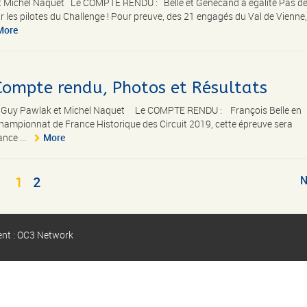
t Michel Naquet Le COMPTE RENDU : Belle et Genecand à égalité Pas de
ur les pilotes du Challenge ! Pour preuve, des 21 engagés du Val de Vienne,
More
 Compte rendu, Photos et Résultats
 de Guy Pawlak et Michel Naquet Le COMPTE RENDU : François Belle en
Championnat de France Historique des Circuit 2019, cette épreuve sera
nce ...
More
1
2
N
ent : OC3 Network