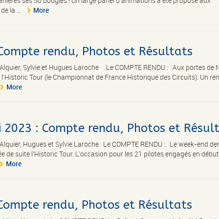
 manières ses 50 bougies ! Un large panel d’animations a été proposé aux
e la ...
More
 Compte rendu, Photos et Résultats
l Alquier, Sylvie et Hugues Laroche Le COMPTE RENDU : Aux portes de 
 l’Historic Tour (le Championnat de France Historique des Circuits). Un re
More
bi 2023 : Compte rendu, Photos et Résul
 Alquier, Hugues et Sylvie Laroche Le COMPTE RENDU : Le week-end dern
ée de suite l’Historic Tour. L’occasion pour les 21 pilotes engagés en débu
More
 Compte rendu, Photos et Résultats