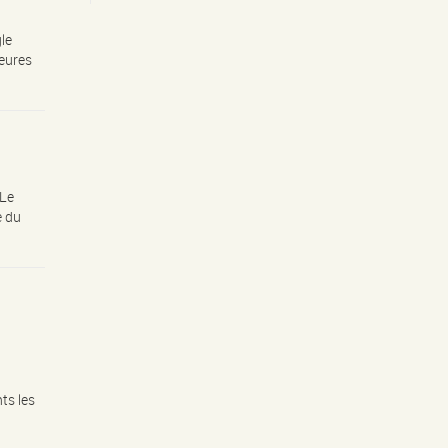
le
heures
 Le
e du
ts les