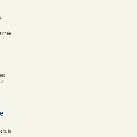
s
l’année
s
des
our
e
rs, le